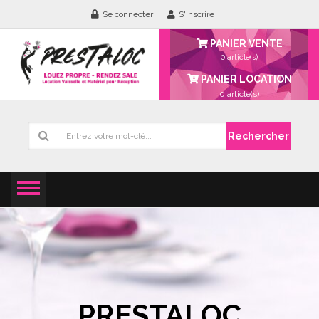
Se connecter
S'inscrire
PANIER VENTE
0 article(s)
PANIER LOCATION
0
article(s)
Rechercher
PRESTALOC