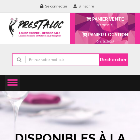
Se connecter
S'inscrire
PANIER VENTE
0 article(s)
PANIER LOCATION
0
article(s)
Rechercher
DISPONIBLES À LA