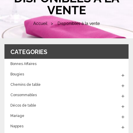
VENTE
Accueil
Disponibles à la vente
CATEGORIES
Bonnes Affaires
Bougies

Chemins de table

Consommables

Décos de table

Mariage

Nappes
