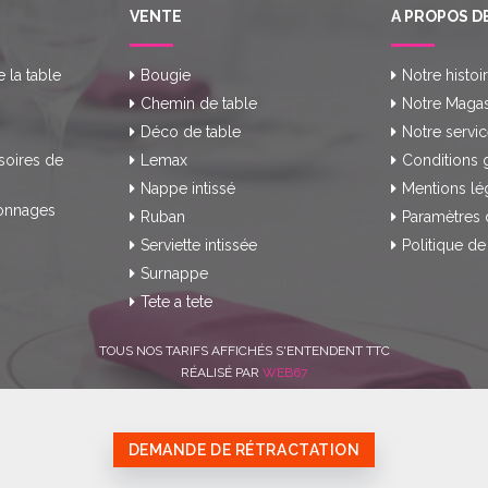
VENTE
A PROPOS D
e la table
Bougie
Notre histoi
Chemin de table
Notre Magas
Déco de table
Notre servic
soires de
Lemax
Conditions 
Nappe intissé
Mentions lé
onnages
Ruban
Paramètres 
Serviette intissée
Politique de
Surnappe
Tete a tete
TOUS NOS TARIFS AFFICHÉS S'ENTENDENT TTC
RÉALISÉ PAR
WEB67
DEMANDE DE RÉTRACTATION