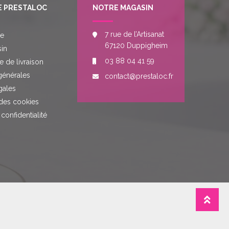
E PRESTALOC
NOTRE MAGASIN
7 rue de l’Artisanat
re
67120 Duppigheim
in
03 88 04 41 59
e de livraison
générales
contact@prestaloc.fr
gales
des cookies
 confidentialité