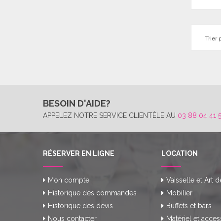
Trier p
BESOIN D'AIDE?
APPELEZ NOTRE SERVICE CLIENTÈLE AU
03 88 04 41 
RÉSERVER EN LIGNE
LOCATION
Mon compte
Vaisselle et Art d
Historique des commandes
Mobilier
Historique des devis
Buffets et bars
Nous contacter
Matériel et acces