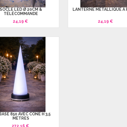
SOCLE LED Ø 20CM &
LANTERNE MÉTALLIQUE À
TÉLÉCOMMANDE
24,19 €
24,19 €
BASE 850 AVEC CÔNE H 3,5
MÈTRES
272,16 €