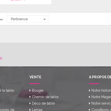

Pertinence
ar :
59
VENTE
A PROPOS D
e la table
Bougie
Notre histoi
Chemin de table
Notre Magas
Déco de table
Notre servic
soires de
Lemax
Conditions 