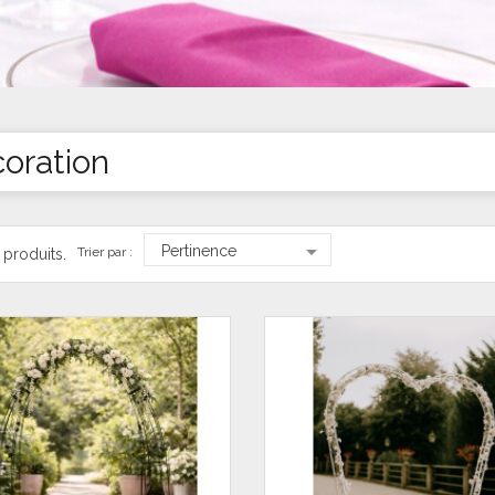
oration

Pertinence
Trier par :
7 produits.