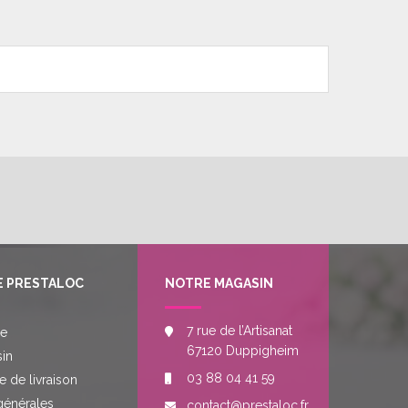
E PRESTALOC
NOTRE MAGASIN
7 rue de l’Artisanat
re
67120 Duppigheim
in
03 88 04 41 59
e de livraison
générales
contact@prestaloc.fr