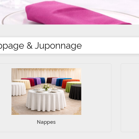
page & Juponnage
Nappes