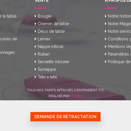
VENTE
A PROPOS D
e la table
Bougie
Notre histoi
Chemin de table
Notre Magas
Déco de table
Notre servic
soires de
Lemax
Conditions 
Nappe intissé
Mentions lé
onnages
Ruban
Paramètres 
Serviette intissée
Politique de
Surnappe
Tete a tete
TOUS NOS TARIFS AFFICHÉS S'ENTENDENT TTC
RÉALISÉ PAR
WEB67
DEMANDE DE RÉTRACTATION