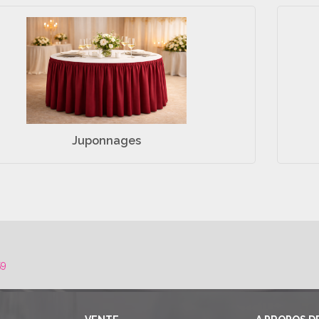
Juponnages
59