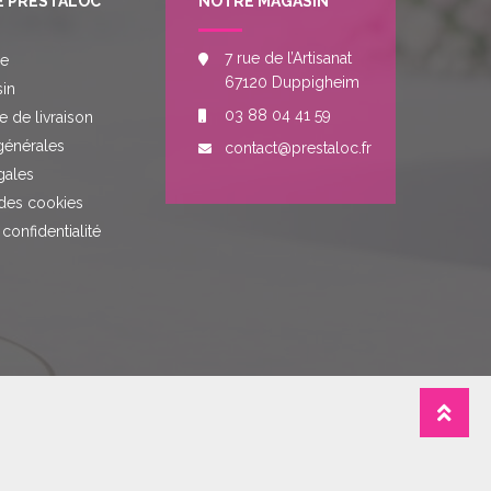
E PRESTALOC
NOTRE MAGASIN
7 rue de l’Artisanat
re
67120 Duppigheim
in
03 88 04 41 59
e de livraison
générales
contact@prestaloc.fr
gales
des cookies
 confidentialité