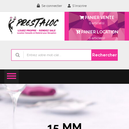
Se connecter
S'inscrire
PANIER VENTE
0 article(s)
PANIER LOCATION
0
article(s)
Rechercher
15 MM