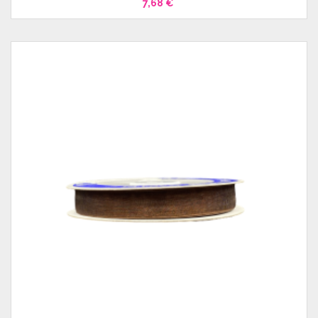
7,68 €