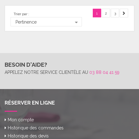
1
2
3
Trier par :

Pertinence
BESOIN D'AIDE?
APPELEZ NOTRE SERVICE CLIENTÈLE AU
03 88 04 41 59
RÉSERVER EN LIGNE
Mon compte
Historique des commandes
Historique des devis