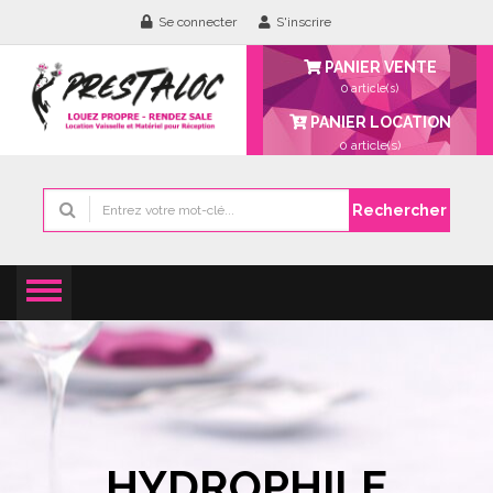
Se connecter
S'inscrire
PANIER VENTE
0 article(s)
PANIER LOCATION
0
article(s)
Rechercher
HYDROPHILE