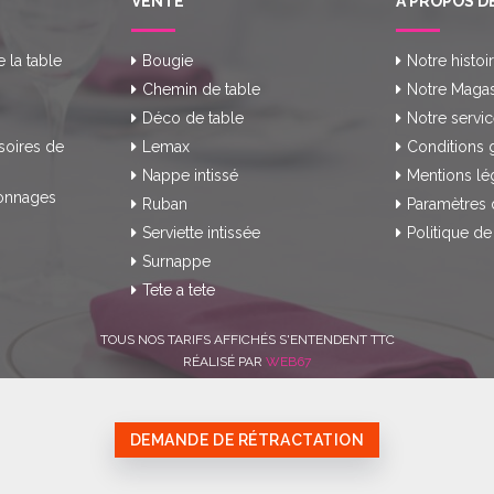
VENTE
A PROPOS D
e la table
Bougie
Notre histoi
Chemin de table
Notre Magas
Déco de table
Notre servic
soires de
Lemax
Conditions 
Nappe intissé
Mentions lé
onnages
Ruban
Paramètres 
Serviette intissée
Politique de
Surnappe
Tete a tete
TOUS NOS TARIFS AFFICHÉS S'ENTENDENT TTC
RÉALISÉ PAR
WEB67
DEMANDE DE RÉTRACTATION