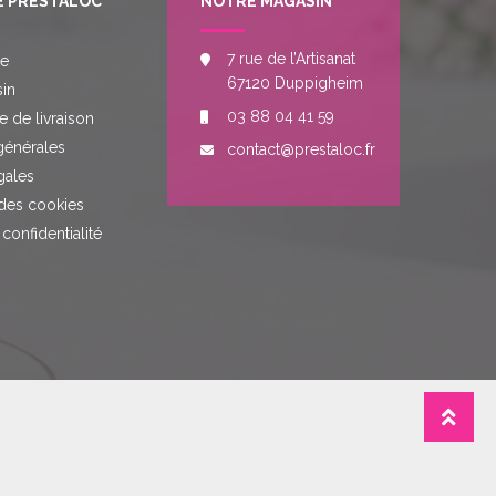
E PRESTALOC
NOTRE MAGASIN
7 rue de l’Artisanat
re
67120 Duppigheim
in
03 88 04 41 59
e de livraison
générales
contact@prestaloc.fr
gales
des cookies
 confidentialité