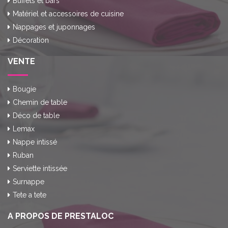
Buffets et bars
Matériel et accessoires de cuisine
Nappages et juponnages
Décoration
VENTE
Bougie
Chemin de table
Déco de table
Lemax
Nappe intissé
Ruban
Serviette intissée
Surnappe
Tete a tete
A PROPOS DE PRESTALOC