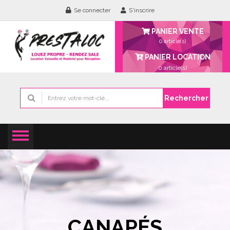
Se connecter
S'inscrire
PANIER VENTE
0 article(s)
PANIER LOCATION
0
article(s)
Rechercher
CANAPÉS