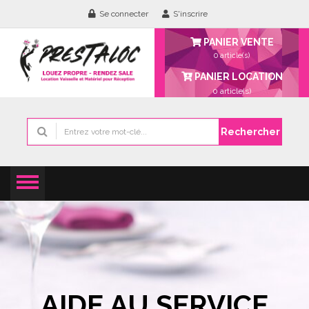
Se connecter
S'inscrire
PANIER VENTE
0 article(s)
PANIER LOCATION
0
article(s)
Rechercher
AIDE AU SERVICE