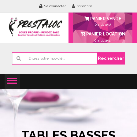
Se connecter
S'inscrire
PANIER VENTE
0 article(s)
PANIER LOCATION
0
article(s)
Rechercher
TABLES BASSES