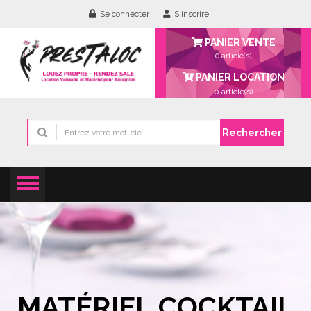
Se connecter
S'inscrire
PANIER VENTE
0 article(s)
PANIER LOCATION
0
article(s)
Rechercher
MATÉRIEL COCKTAIL