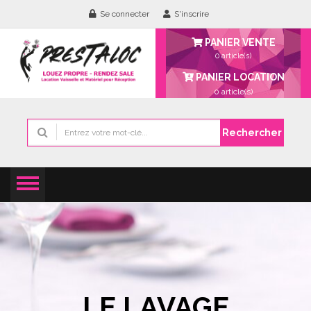
Se connecter
S'inscrire
PANIER VENTE
0 article(s)
PANIER LOCATION
0
article(s)
Rechercher
LE LAVAGE