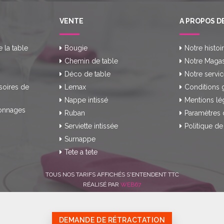
VENTE
A PROPOS D
e la table
Bougie
Notre histoi
Chemin de table
Notre Magas
Déco de table
Notre servic
soires de
Lemax
Conditions 
Nappe intissé
Mentions lé
onnages
Ruban
Paramètres 
Serviette intissée
Politique de
Surnappe
Tete a tete
TOUS NOS TARIFS AFFICHÉS S'ENTENDENT TTC
RÉALISÉ PAR
WEB67
DEMANDE DE RÉTRACTATION