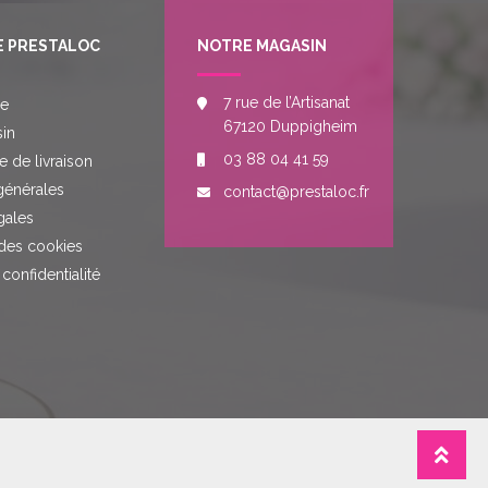
E PRESTALOC
NOTRE MAGASIN
7 rue de l’Artisanat
re
67120 Duppigheim
in
03 88 04 41 59
e de livraison
générales
contact@prestaloc.fr
gales
des cookies
 confidentialité