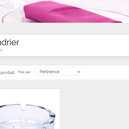
drier
rs

Pertinence
Trier par :
1 produit.