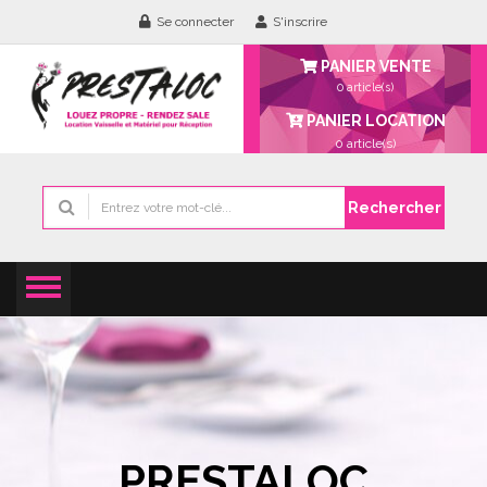
Se connecter
S'inscrire
PANIER VENTE
0 article(s)
PANIER LOCATION
0
article(s)
Rechercher
PRESTALOC