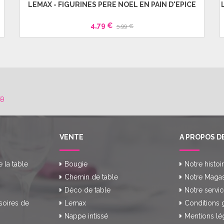
LEMAX - FIGURINES PÈRE NOËL EN PAIN D'ÉPICE
4,79 €
5,99 €
59
VENTE
A PROPOS D
e la table
Bougie
Notre histoi
Chemin de table
Notre Magas
Déco de table
Notre servic
soires de
Lemax
Conditions 
Nappe intissé
Mentions lé