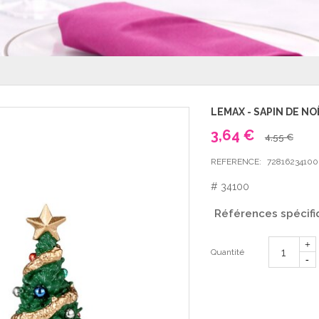
LEMAX - SAPIN DE NO
3,64 €
4,55 €
REFERENCE:
72816234100
# 34100
Références spécifi
Quantité