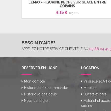
LEMAX - FIGURINE PÊCHE SUR GLACE ENTRE
COPAINS
6,80 €
8,50 €
BESOIN D'AIDE?
APPELEZ NOTRE SERVICE CLIENTÈLE AU
03 88 04 41 
RÉSERVER EN LIGNE
LOCATION
Mon compte
Vaisselle et Art d
Historique des commandes
Mobilier
Historique des devis
Buffets et bars
Nous contacter
Matériel et acces
cuisine