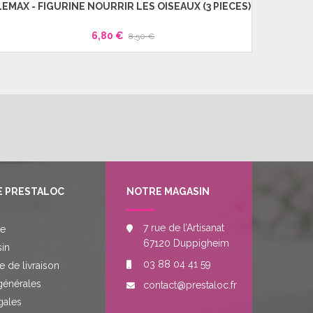
LEMAX - FIGURINE NOURRIR LES OISEAUX (3 PIECES)
LEMA
6,80 €
8,50 €
E PRESTALOC
NOTRE MAGASIN
7 rue de l’Artisanat
re
67120 Duppigheim
in
03 88 04 41 59
e de livraison
générales
contact@prestaloc.fr
gales