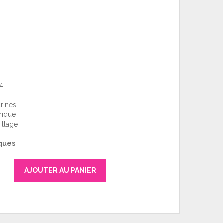
4
rines
rique
illage
ques
AJOUTER AU PANIER