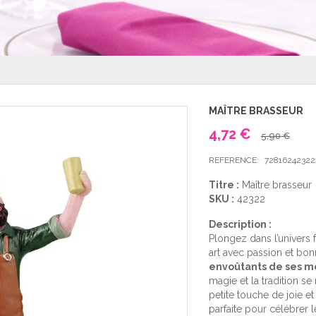
MAÎTRE BRASSEUR
4,72 €
5,90 €
REFERENCE:
72816242322
Titre :
Maître brasseur
SKU :
42322
Description :
Plongez dans l’univers f
art avec passion et bo
envoûtants de ses 
magie et la tradition s
petite touche de joie e
parfaite pour célébrer 