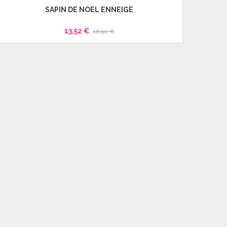
SAPIN DE NOËL ENNEIGE
Rupture 
13,52 €
16,90 €