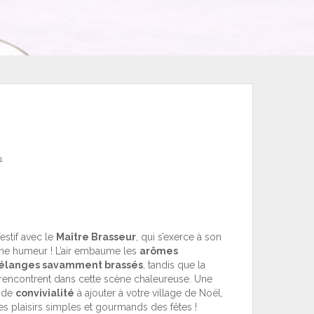
1
estif avec le
Maître Brasseur
, qui s’exerce à son
nne humeur ! L’air embaume les
arômes
mélanges savamment brassés
, tandis que la
e rencontrent dans cette scène chaleureuse. Une
t de
convivialité
à ajouter à votre village de Noël,
les plaisirs simples et gourmands des fêtes !