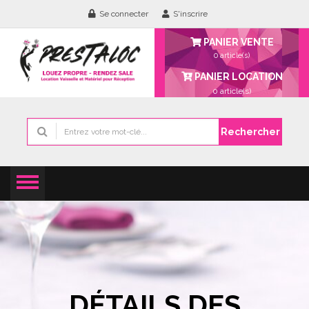
Se connecter
S'inscrire
PANIER VENTE
0 article(s)
PANIER LOCATION
0
article(s)
Rechercher
DÉTAILS DES