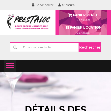
Se connecter
S'inscrire
PANIER VENTE
0 article(s)
PANIER LOCATION
0
article(s)
Rechercher
DÉTAILS DES