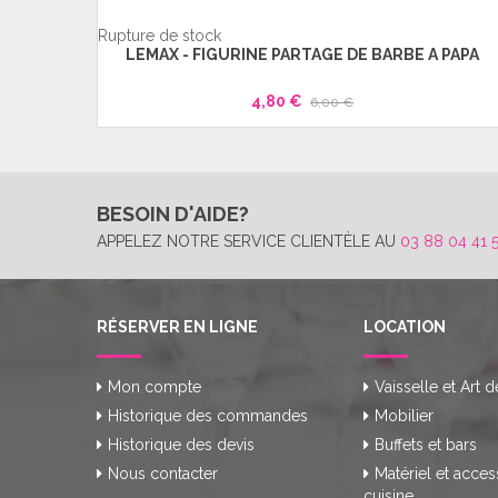
I
Rupture de stock
LEMAX - FIGURINE PARTAGE DE BARBE A PAPA
4,80 €
6,00 €
BESOIN D'AIDE?
APPELEZ NOTRE SERVICE CLIENTÈLE AU
03 88 04 41 
RÉSERVER EN LIGNE
LOCATION
Mon compte
Vaisselle et Art d
Historique des commandes
Mobilier
Historique des devis
Buffets et bars
Nous contacter
Matériel et acces
cuisine