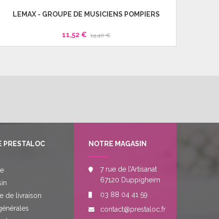
LEMAX - GROUPE DE MUSICIENS POMPIERS
LE
11,52 €
14,40 €
E PRESTALOC
NOTRE MAGASIN
7 rue de l’Artisanat
re
67120 Duppigheim
in
03 88 04 41 59
e de livraison
générales
contact@prestaloc.fr