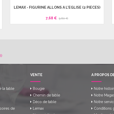
LEMAX - FIGURINE ALLONS A L'EGLISE (2 PIECES)
7,68 €
9,60 €
59
VENTE
A PROPOS D
e la table
Bougie
Notre histoi
Chemin de table
Notre Magas
Déco de table
Notre servic
soires de
Lemax
Conditions 