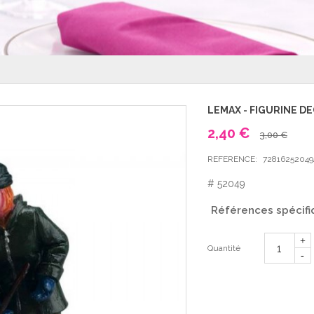
LEMAX - FIGURINE D
2,40 €
3,00 €
REFERENCE:
72816252049
# 52049
Références spécifi
Quantité