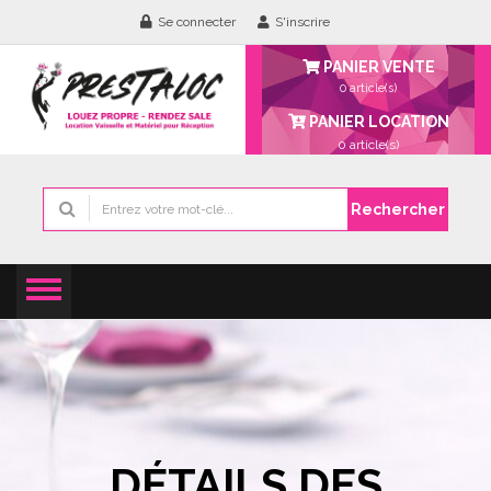
Se connecter
S'inscrire
PANIER VENTE
0 article(s)
PANIER LOCATION
0
article(s)
Rechercher
DÉTAILS DES