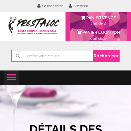
Se connecter
S'inscrire
PANIER VENTE
0 article(s)
PANIER LOCATION
0
article(s)
Rechercher
DÉTAILS DES