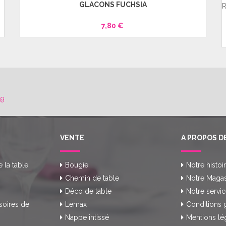
GLACONS FUCHSIA
R
7,80 €
59
VENTE
A PROPOS D
e la table
Bougie
Notre histoi
Chemin de table
Notre Magas
Déco de table
Notre servic
soires de
Lemax
Conditions 
Nappe intissé
Mentions lé