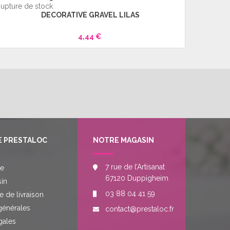
upture de stock
Rupture 
DECORATIVE GRAVEL LILAS
4,44 €
E PRESTALOC
NOTRE MAGASIN
7 rue de l’Artisanat
re
67120 Duppigheim
in
03 88 04 41 59
e de livraison
générales
contact@prestaloc.fr
gales