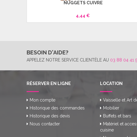
NUGGETS CUIVRE
4,44 €
BESOIN D'AIDE?
APPELEZ NOTRE SERVICE CLIENTÈLE AU
03 88 04 41 
RÉSERVER EN LIGNE
LOCATION
Mon compte
Vaisselle et Art d
Historique des commandes
Mobilier
Historique des devis
Buffets et bars
Nous contacter
Matériel et acces
cuisine