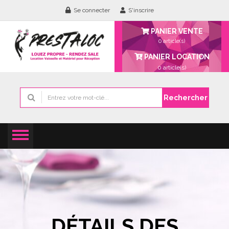
Se connecter
S'inscrire
PANIER VENTE
0 article(s)
PANIER LOCATION
0
article(s)
Rechercher
DÉTAILS DES