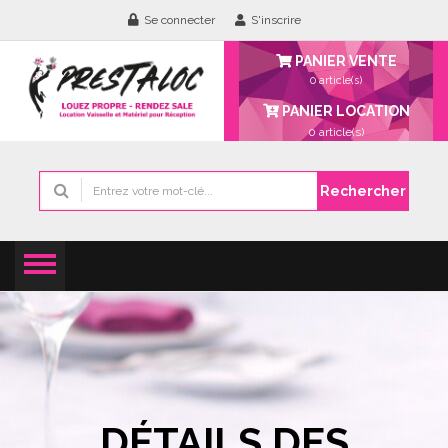
Se connecter
S'inscrire
PANIER VENTE
0 article(s)
PANIER LOCATION
0
article(s)
Rechercher
DÉTAILS DES