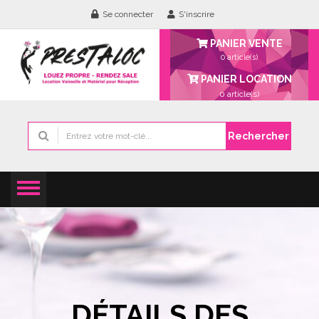
Se connecter
S'inscrire
PANIER VENTE
0 article(s)
PANIER LOCATION
0
article(s)
Rechercher
DÉTAILS DES