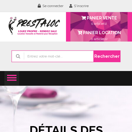
Se connecter
S'inscrire
PANIER VENTE
0 article(s)
PANIER LOCATION
0
article(s)
Rechercher
DÉTAILS DES