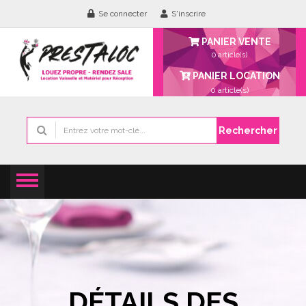
Se connecter
S'inscrire
PANIER VENTE
0 article(s)
PANIER LOCATION
0
article(s)
Rechercher
DÉTAILS DES