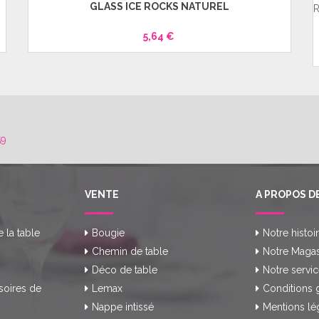
GLASS ICE ROCKS NATUREL
R
5,64 €
59
VENTE
A PROPOS D
e la table
Bougie
Notre histoi
Chemin de table
Notre Magas
Déco de table
Notre servic
soires de
Lemax
Conditions 
Nappe intissé
Mentions lé