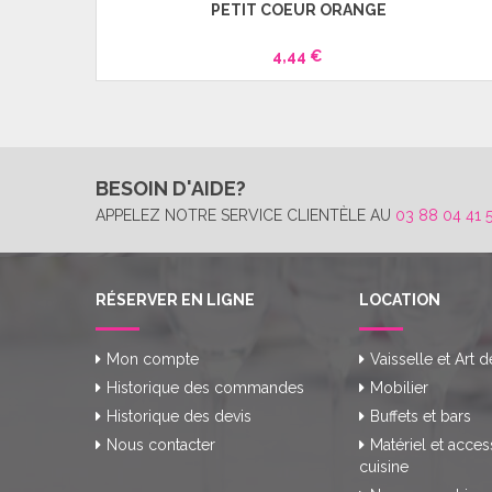
PETIT COEUR ORANGE
4,44 €
BESOIN D'AIDE?
APPELEZ NOTRE SERVICE CLIENTÈLE AU
03 88 04 41 
RÉSERVER EN LIGNE
LOCATION
Mon compte
Vaisselle et Art d
Historique des commandes
Mobilier
Historique des devis
Buffets et bars
Nous contacter
Matériel et acces
cuisine