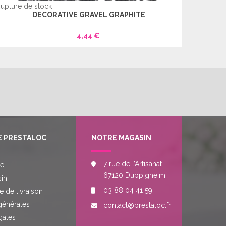
upture de stock
DECORATIVE GRAVEL GRAPHITE
4,44 €
E PRESTALOC
NOTRE MAGASIN
7 rue de l’Artisanat
re
67120 Duppigheim
in
03 88 04 41 59
e de livraison
générales
contact@prestaloc.fr
gales