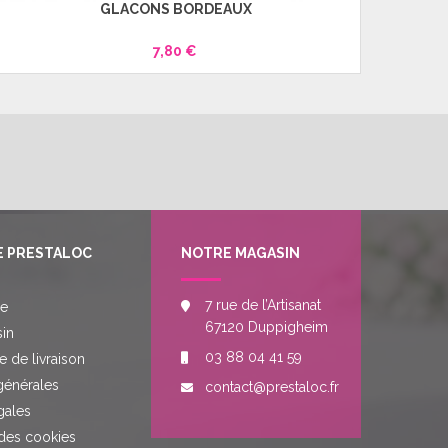
GLACONS BORDEAUX
7,80 €
E PRESTALOC
NOTRE MAGASIN
7 rue de l’Artisanat
re
67120 Duppigheim
in
03 88 04 41 59
e de livraison
générales
contact@prestaloc.fr
gales
des cookies