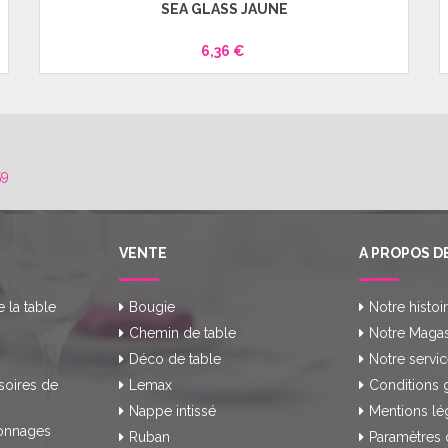
SEA GLASS JAUNE
6,36 €
59
VENTE
A PROPOS D
e la table
Bougie
Notre histoi
Chemin de table
Notre Magas
Déco de table
Notre servic
soires de
Lemax
Conditions 
Nappe intissé
Mentions lé
onnages
Ruban
Paramètres 