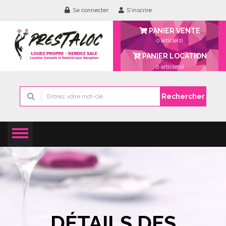
Se connecter
S'inscrire
PANIER VENTE
0 article(s)
PANIER LOCATION
0
article(s)
Rechercher
DÉTAILS DES