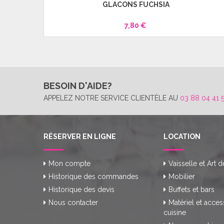
GLACONS FUCHSIA
7,80 €
BESOIN D'AIDE?
APPELEZ NOTRE SERVICE CLIENTÈLE AU
03 88 04 41 
RÉSERVER EN LIGNE
LOCATION
Mon compte
Vaisselle et Art d
Historique des commandes
Mobilier
Historique des devis
Buffets et bars
Nous contacter
Matériel et acces
cuisine