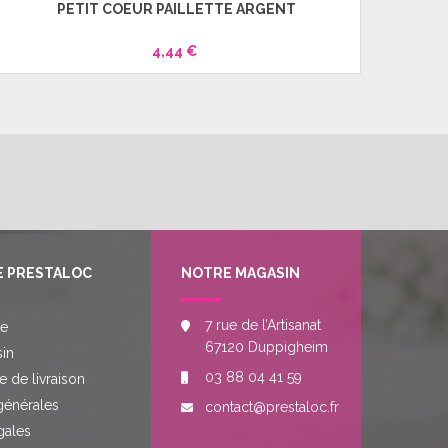
PETIT COEUR PAILLETTE ARGENT
4,44 €
E PRESTALOC
NOTRE MAGASIN
7 rue de l’Artisanat
re
67120 Duppigheim
in
03 88 04 41 59
e de livraison
générales
contact@prestaloc.fr
gales