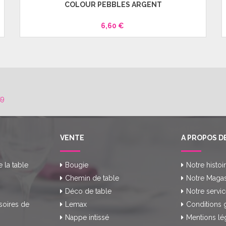
COLOUR PEBBLES ARGENT
6,60 €
59
VENTE
A PROPOS D
e la table
Bougie
Notre histoi
Chemin de table
Notre Magas
Déco de table
Notre servic
soires de
Lemax
Conditions 
Nappe intissé
Mentions lé