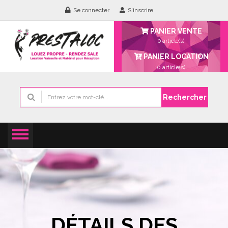
Se connecter
S'inscrire
PANIER VENTE
0 article(s)
PANIER LOCATION
0
article(s)
Rechercher
DÉTAILS DES