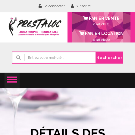
Se connecter
S'inscrire
PANIER VENTE
0 article(s)
PANIER LOCATION
0
article(s)
Rechercher
DÉTAILS DES