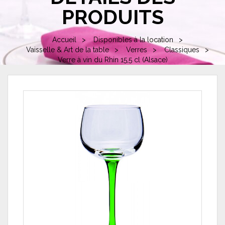
PRODUITS
Accueil
Disponibles à la location
Vaisselle & Art de la table
Verres
Classiques
Verre à vin du Rhin 15,5 cl (Alsace)