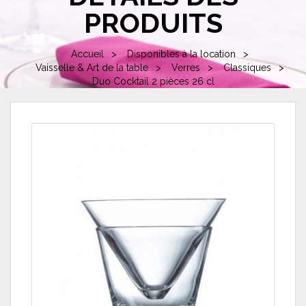
PRODUITS
Accueil
Disponibles à la location
Vaisselle & Art de la table
Verres
Classiques
Duo Cocktail 2 pièces 26 cl