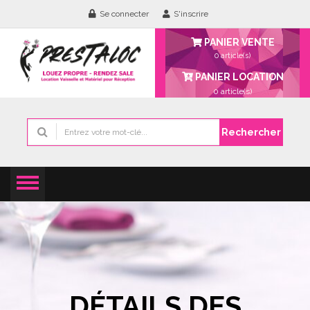
Se connecter
S'inscrire
PANIER VENTE
0 article(s)
PANIER LOCATION
0
article(s)
Rechercher
DÉTAILS DES