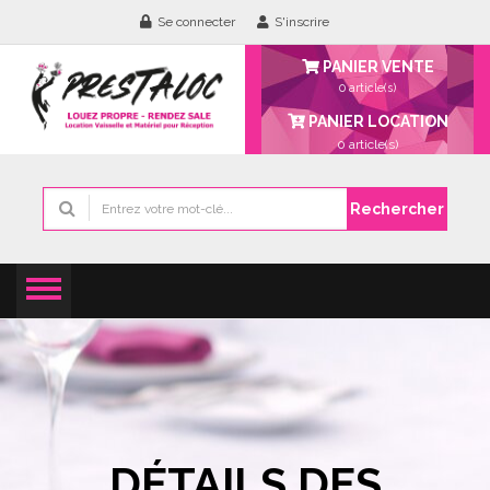
Se connecter
S'inscrire
PANIER VENTE
0 article(s)
PANIER LOCATION
0
article(s)
Rechercher
DÉTAILS DES