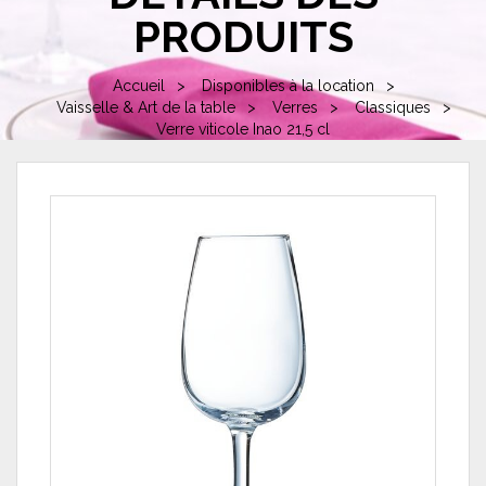
PRODUITS
Accueil
Disponibles à la location
Vaisselle & Art de la table
Verres
Classiques
Verre viticole Inao 21,5 cl