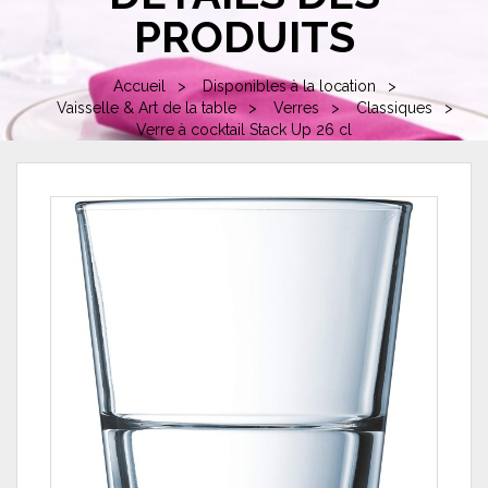
PRODUITS
Accueil
Disponibles à la location
Vaisselle & Art de la table
Verres
Classiques
Verre à cocktail Stack Up 26 cl