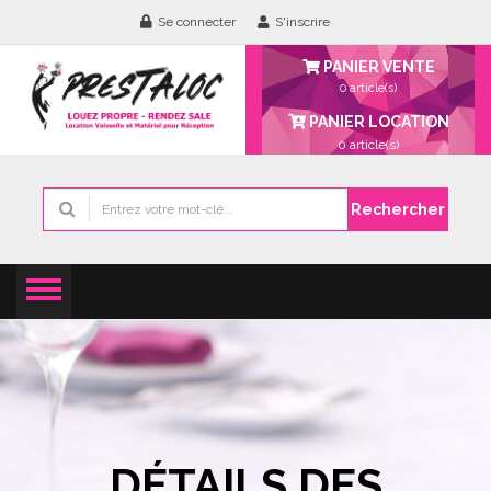
Se connecter
S'inscrire
PANIER VENTE
0 article(s)
PANIER LOCATION
0
article(s)
Rechercher
DÉTAILS DES