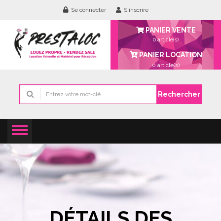
Se connecter
S'inscrire
PANIER VENTE
0 article(s)
PANIER LOCATION
0
article(s)
Rechercher
DÉTAILS DES