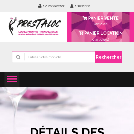
Se connecter
S'inscrire
PANIER VENTE
0 article(s)
PANIER LOCATION
0
article(s)
Rechercher
DÉTAILS DES