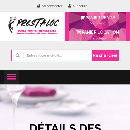
Se connecter
S'inscrire
PANIER VENTE
0 article(s)
PANIER LOCATION
0
article(s)
Rechercher
DÉTAILS DES