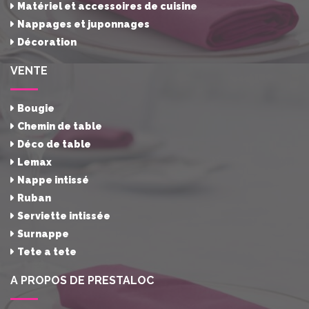
Matériel et accessoires de cuisine
Nappages et juponnages
Décoration
VENTE
Bougie
Chemin de table
Déco de table
Lemax
Nappe intissé
Ruban
Serviette intissée
Surnappe
Tete a tete
A PROPOS DE PRESTALOC