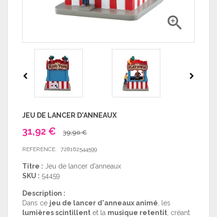

JEU DE LANCER D'ANNEAUX
31,92 €
39,90 €
REFERENCE:
728162544599
Titre :
Jeu de lancer d'anneaux
SKU :
54459
Description :
Dans ce
jeu de lancer d'anneaux animé
, les
lumières scintillent
et la
musique retentit
, créant