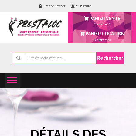
Se connecter
S'inscrire
PANIER VENTE
0 article(s)
PANIER LOCATION
0
article(s)
Rechercher
DÉTAILS DES