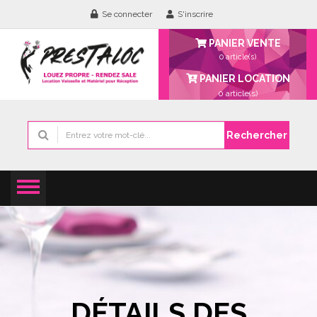
Se connecter
S'inscrire
PANIER VENTE
0 article(s)
PANIER LOCATION
0
article(s)
Rechercher
DÉTAILS DES