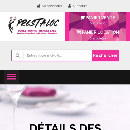
Se connecter
S'inscrire
PANIER VENTE
0 article(s)
PANIER LOCATION
0
article(s)
Rechercher
DÉTAILS DES