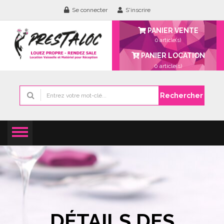
Se connecter
S'inscrire
PANIER VENTE
0 article(s)
PANIER LOCATION
0
article(s)
Rechercher
DÉTAILS DES