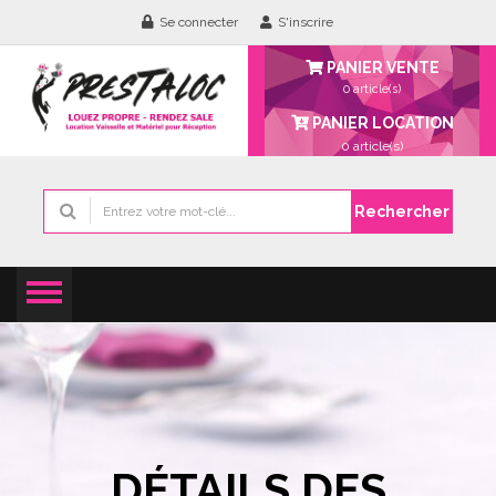
Se connecter
S'inscrire
PANIER VENTE
0 article(s)
PANIER LOCATION
0
article(s)
Rechercher
DÉTAILS DES