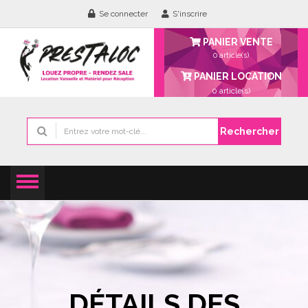
Se connecter
S'inscrire
PANIER VENTE
0 article(s)
PANIER LOCATION
0
article(s)
Rechercher
DÉTAILS DES