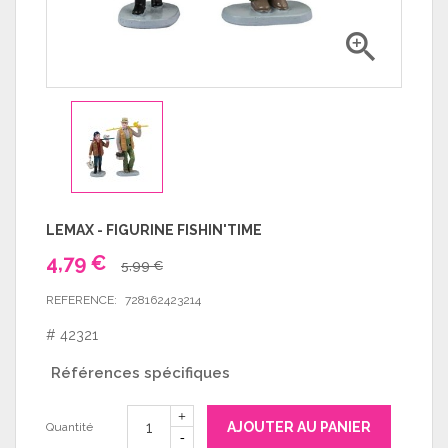

LEMAX - FIGURINE FISHIN'TIME
4,79 €
5,99 €
REFERENCE:
728162423214
# 42321
Références spécifiques
AJOUTER AU PANIER
Quantité