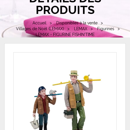
PRODUITS
Accueil
Disponibles à la vente
Villages de Noël (LEMAX)
LEMAX
Figurines
LEMAX - FIGURINE FISHIN'TIME