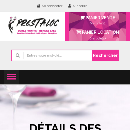
Se connecter
S'inscrire
PANIER VENTE
0 article(s)
PANIER LOCATION
0
article(s)
Rechercher
DÉTAILS DES