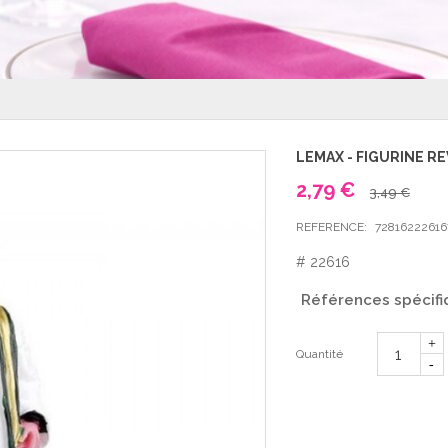
LEMAX - FIGURINE 
2,79 €
3,49 €
REFERENCE:
72816222616
# 22616
Références spécifi
Quantité