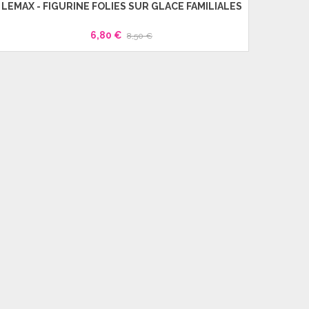
LEMAX - FIGURINE FOLIES SUR GLACE FAMILIALES
Rupture 
LEM
6,80 €
8,50 €