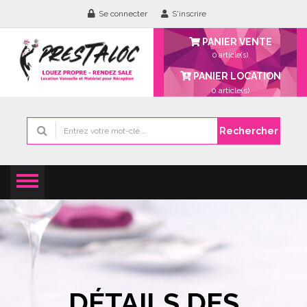
Se connecter
S'inscrire
PANIER VENTE
0 article(s)
PANIER LOCATION
0
article(s)
Rechercher
DÉTAILS DES