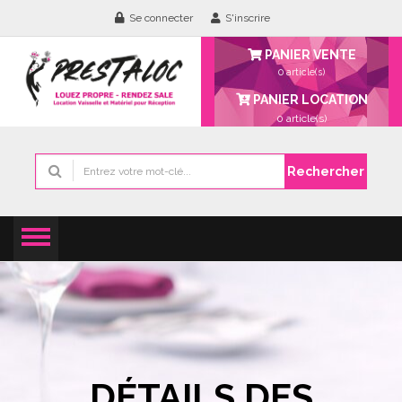
Se connecter
S'inscrire
PANIER VENTE
0 article(s)
PANIER LOCATION
0
article(s)
Rechercher
DÉTAILS DES